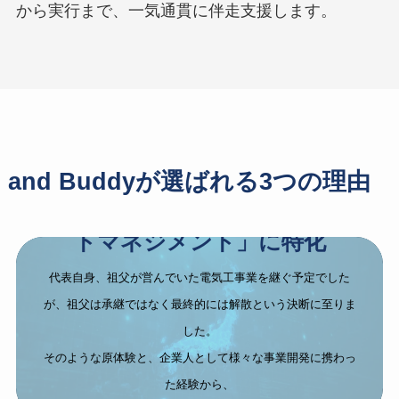
から実行まで、一気通貫に伴走支援します。
and Buddyが選ばれる3つの理由
「地方×事業開発×プロジェク
トマネジメント」
に特化
代表自身、祖父が営んでいた電気工事業を継ぐ予定でした
が、祖父は承継ではなく最終的には解散という決断に至りま
した。
そのような原体験と、企業人として様々な事業開発に携わっ
た経験から、