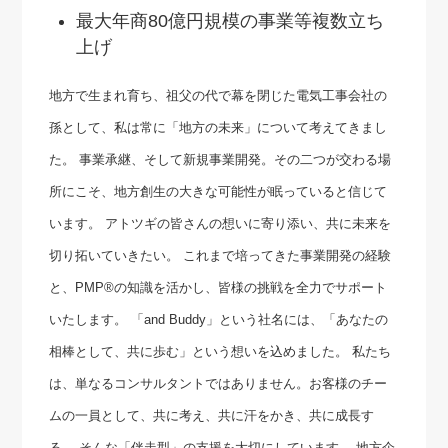
最大年商80億円規模の事業等複数立ち
上げ
地方で生まれ育ち、祖父の代で幕を閉じた電気工事会社の
孫として、私は常に「地方の未来」について考えてきまし
た。 事業承継、そして新規事業開発。その二つが交わる場
所にこそ、地方創生の大きな可能性が眠っていると信じて
います。 アトツギの皆さんの想いに寄り添い、共に未来を
切り拓いていきたい。 これまで培ってきた事業開発の経験
と、PMP®の知識を活かし、皆様の挑戦を全力でサポート
いたします。 「and Buddy」という社名には、「あなたの
相棒として、共に歩む」という想いを込めました。 私たち
は、単なるコンサルタントではありません。お客様のチー
ムの一員として、共に考え、共に汗をかき、共に成長す
る。 そんな「伴走型」の支援を大切にしています。 地方企